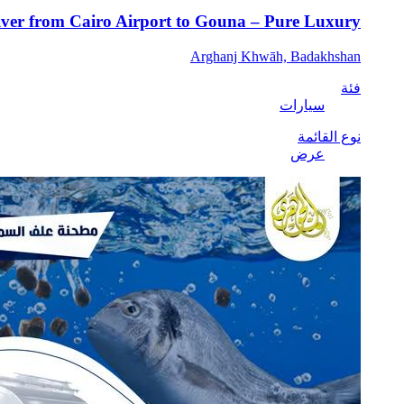
iver from Cairo Airport to Gouna – Pure Luxury
Arghanj Khwāh, Badakhshan
فئة
سيارات
نوع القائمة
عرض