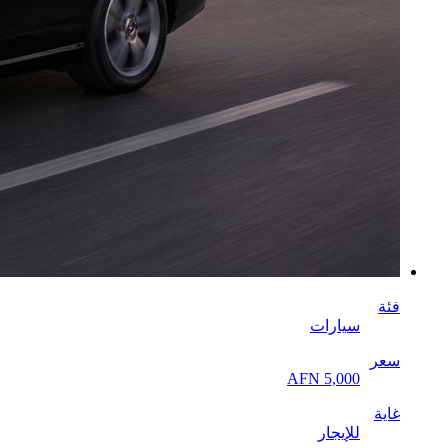
فئة
سيارات
سعر
AFN 5,000
غاية
للإيجار