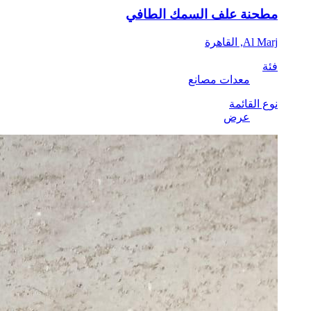
مطحنة علف السمك الطافي
Al Marj, القاهرة
فئة
معدات مصانع
نوع القائمة
عرض