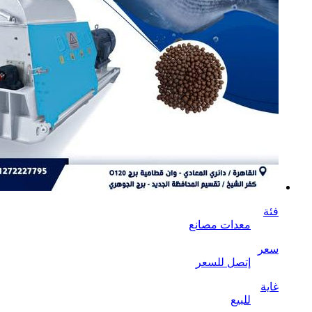
فئة
معدات مصانع
سعر
إتصل للسعر
غاية
للبيع