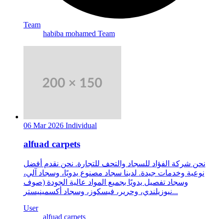
Team
habiba mohamed Team
06 Mar 2026
Individual
alfuad carpets
نحن شركة الفؤاد للسجاد والتحف للتجارة. نحن نقدم أفضل
نوعية وخدمات جيدة. لدينا سجاد مصنوع يدويًا، وسجاد آلي،
وسجاد تفصيل يدويًا بجميع المواد عالية الجودة (صوف
نيوزيلندي، وحرير، فيسكوز، وسجاد أكسمينيستر...
User
alfuad carpets