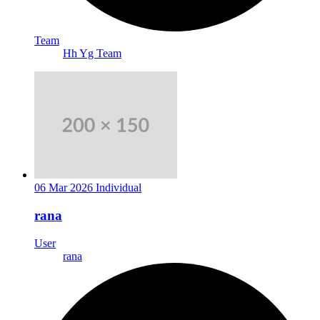
Team
Hh Yg Team
06 Mar 2026
Individual
rana
User
rana