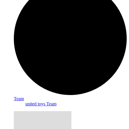
Team
united toys Team