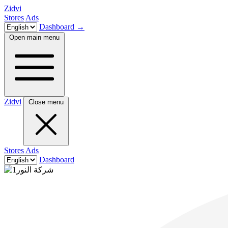
Zidvi
Stores
Ads
Dashboard
→
Open main menu
Zidvi
Close menu
Stores
Ads
Dashboard