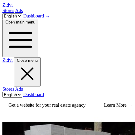
Zidvi
Stores
Ads
Dashboard
→
Open main menu
Zidvi
Close menu
Stores
Ads
Dashboard
Get a website for your real estate agency
Learn More
→