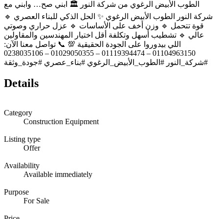
الطوب الأبيض الرغوي من شركة النور 🏛️ ابني صح… وابني مع
شركة النور الطوب الأبيض الرغوي ✨ الحل الذكي للبناء العصري 🔹
قوة تتحمل 🔹 وزن أخف على الأساسات 🔹 عزل حراري وصوتي
عالي 🔹 تشطيب أسهل وتكلفة أقل اختيار المهندسين والمقاولين
اللي بيدوروا على الجودة الحقيقية 💯 📞 تواصل معنا الآن:
01104963150 – 01119394474 – 01029050355 – 0238035106
#شركة_النور #الطوب_الأبيض_الرغوي #بناء_عصري #جودة_وثقة
Details
Category
Construction Equipment
Listing type
Offer
Availability
Available immediately
Purpose
For Sale
Price