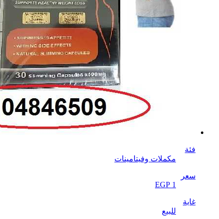
فئة
مكملات وفيتامينات
سعر
EGP 1
غاية
للبيع