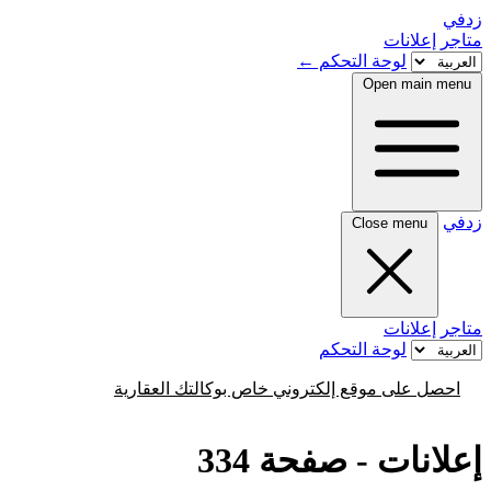
زدفي
متاجر
إعلانات
لوحة التحكم
←
Open main menu
زدفي
Close menu
متاجر
إعلانات
لوحة التحكم
احصل على موقع إلكتروني خاص بوكالتك العقارية
إعلانات - صفحة 334