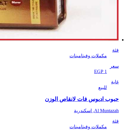
فئة
مكملات وفيتامينات
سعر
EGP 1
غاية
للبيع
حبوب اديوس فات لانقاص الوزن
Al Muntazah, اسكندرية
فئة
مكملات وفيتامينات