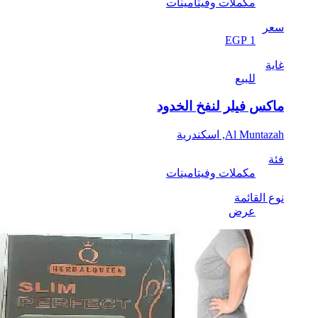
مكملات وفيتامينات
سعر
EGP 1
غاية
للبيع
ماكس فيلر لنفخ الخدود
Al Muntazah, اسكندرية
فئة
مكملات وفيتامينات
نوع القائمة
عرض