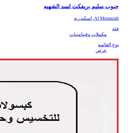
حبوب سليم بريفكت لسد الشهيه
Al Muntazah, اسكندرية
فئة
مكملات وفيتامينات
نوع القائمة
عرض