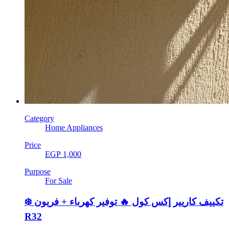
Category
Home Appliances
Price
EGP 1,000
Purpose
For Sale
❄️ تكييف كاريير إكس كول 🔥 توفير كهرباء + فريون
R32