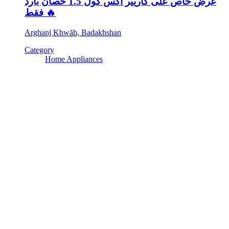
عرض خاص على كاريير اكس كول 1.5 حصان بارد
فقط 🔥
Arghanj Khwāh, Badakhshan
Category
Home Appliances