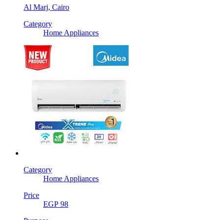
Al Marj, Cairo
Category
Home Appliances
Category
Home Appliances
Price
EGP 98