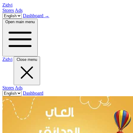
Zidvi
Stores
Ads
Dashboard
→
Open main menu
Zidvi
Close menu
Stores
Ads
Dashboard