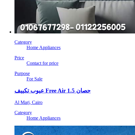
Category
Home Appliances
Price
Contact for price
Purpose
For Sale
عيوب تكييف Free Air 1.5 حصان
Al Marj, Cairo
Category
Home Appliances