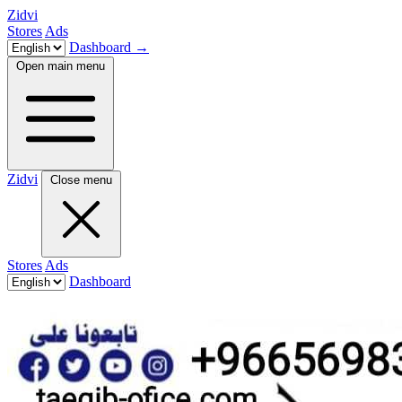
Zidvi
Stores
Ads
Dashboard
→
Open main menu
Zidvi
Close menu
Stores
Ads
Dashboard