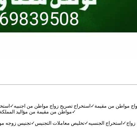
اج مواطن من مقيمة✓استخراج تصريح زواج مواطن من اجنبيه✓استخر
مواطن من مقيمة من مؤاليد المملكة✓طلب تصريح زواج✓منح تصريح زواج✓شروط استخراج تصريح زواج✓
ح زواج✓استخراج الجنسيه✓تخليص معاملات التجنيس✓تجنيس زوجه موا