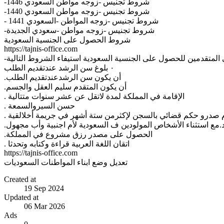
-شروط تجنيس -زوجه مواطن السعودي 1446
-شروط تجنيس -زوجه مواطن السعودي 1440
- شروط تجنيس -زوجه المواطن -السعودي 1441
-شروط تجنيس -زوجه مواطن -سعودي الجديدة
شروط الحصول على الجنسية السعودية
https://tajnis-office.com
المتقدمين للحصول على الجنسية السعودية استيفاء الشروط التالية
٠ بلوغ سن الرشد عندتقديم الطلب
.أن يكون سن الرشدعندتقديم الطلب
.أن يكون المتقدم سليم العقل والجسم
. الإقامة في المملكة لمدة لاتقل عن عشر سنوات متتالية
. حسن السيروالسمعة
م صدرو حكم قضائي بالسجن لإكثرمن ستة أشهر في جريمة أخلالقية
اد.مع استثناء الأشخاص المولودين ف السعودية لأم اجنبية وأب مجهول
.الحصول على مصدر رزق مشروع في المملكة
. اتقان اللغة العربية قراءة وكتابه وتحدثا
https://tajnis-office.com
تعديل وضع ابناء المواطنات السعوديات
Created at
19 Sep 2024
Updated at
06 Mar 2026
Ads