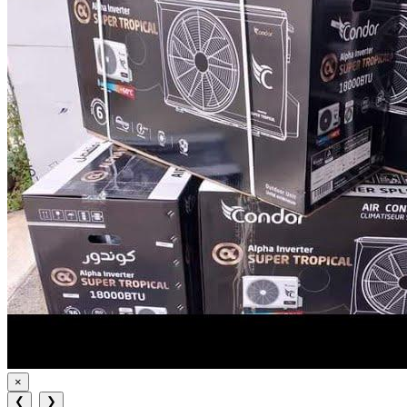
×
❮
❯