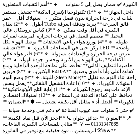
الكبيرة ✔️ ضمان يصل إلى 5 سنوات --- 🔹 **أهم التقنيات المتطورة
داخل الجهاز:** 🔸 **1) تكنولوجيا الإنفرتر الذكية** تشغيل مستمر
بثبات في درجة الحرارة بدون فصل متكرر → استهلاك أقل + عمر
أطول. 🔸 **2) نظام Turbo فائق السرعة** تبريد وتدفئة الغرفة
الكبيرة في أقل وقت ممكن. 🔸 **3) كباس تروبيكال عالي
التحمل** مصمم للعمل في درجات الحرارة المرتفعة لفترات
طويلة. 🔸 **4) توزيع هواء رباعي الاتجاهات** يوصل الهواء لكل
ركن حتى في المساحات الكبيرة. 🔸 **5) شاشة LED واضحة**
عرض درجة الحرارة والإعدادات بسهولة. 🔸 **6) فلتر هواء عالي
الكفاءة** ينقي الهواء من الأتربة ويحسن جودة الهواء. 🔸 **7)
خاصية التنظيف الذاتي** تحافظ على نظافة الوحدة الداخلية ومنع
البكتيريا. 🔸 **8) فريون R410A** كفاءة أعلى وأداء أقوى وصديق
للبيئة. 🔸 **9) وضع النوم (Sleep Mode)** راحة أثناء النوم مع تقليل
استهلاك الكهرباء. 🔸 **10) إعادة التشغيل التلقائي** يعمل بنفس
الإعدادات بعد رجوع الكهرباء. 🔸 **11) إذابة الثلج الأوتوماتيكية**
تحافظ على كفاءة التدفئة في الشتاء. 🔸 **12) استهلاك اقتصادي
للكهرباء** أفضل أداء مقابل أقل تكلفة تشغيل. --- 🛡️ **الضمان:**
✔️ حتى 5 سنوات ضد عيوب الصناعة ✔️ دعم فني وخدمة صيانة ---
📍 **العنوان:** حدائق حلوان 📞 **احجز الآن قبل نفاد الكمية:**
01131347865 --- 💡 **مثالي للمساحات الكبيرة، القاعات،
الريسبشن… قوة حقيقية مع توفير في الفاتورة 💯❄️🔥**