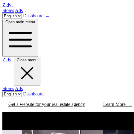
Zidvi
Stores
Ads
Dashboard
→
Open main menu
Zidvi
Close menu
Stores
Ads
Dashboard
Get a website for your real estate agency
Learn More
→