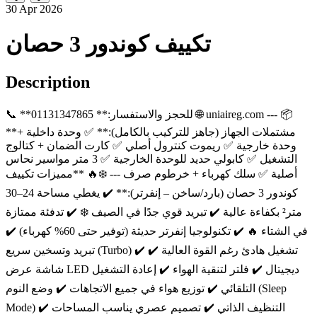
30 Apr 2026
تكييف كوندور 3 حصان
Description
📞 **للحجز والاستفسار:** 01131347865 🌐 uniaireg.com --- 📦
**مشتملات الجهاز (جاهز للتركيب بالكامل):** ✅ وحدة داخلية +
وحدة خارجية ✅ ريموت كنترول أصلي ✅ كارت الضمان + كتالوج
التشغيل ✅ كابولي حديد للوحدة الخارجية ✅ 3 متر مواسير نحاس
أصلية ✅ سلك كهرباء + خرطوم صرف --- ❄️🔥 **مميزات تكييف
كوندور 3 حصان (بارد/ساخن – إنفرتر):** ✔️ يغطي مساحة 24–30
متر² بكفاءة عالية ✔️ تبريد قوي جدًا في الصيف ❄️ ✔️ تدفئة ممتازة
في الشتاء 🔥 ✔️ تكنولوجيا إنفرتر حديثة (توفير حتى 60% كهرباء) ✔️
تبريد وتسخين سريع (Turbo) ✔️ تشغيل هادئ رغم القوة العالية ✔️
شاشة عرض LED ديجيتال ✔️ فلتر لتنقية الهواء ✔️ إعادة التشغيل
التلقائي ✔️ توزيع هواء في جميع الاتجاهات ✔️ وضع النوم (Sleep
Mode) ✔️ التنظيف الذاتي ✔️ تصميم عصري يناسب المساحات