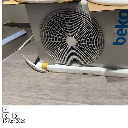
×
❮
❯
15 Apr 2026