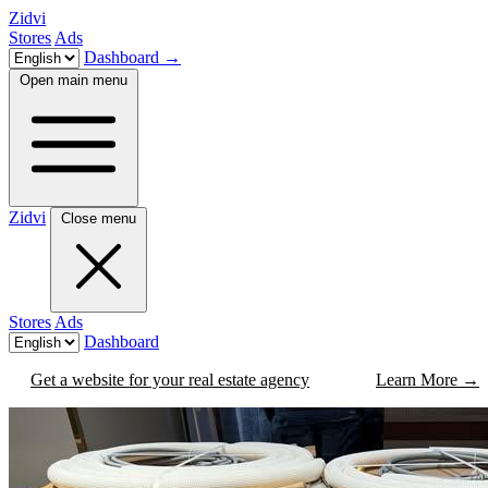
Zidvi
Stores
Ads
Dashboard
→
Open main menu
Zidvi
Close menu
Stores
Ads
Dashboard
Get a website for your real estate agency
Learn More
→