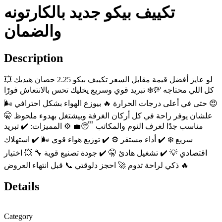
تكييف بيكو جديد بالكارتونه
والضمان
Description
💥 لو عايز أفضل قيمة مقابل السعر تكييف بيكو 2.25 حصان هيديك
كل اللي محتاجه 💯❄️ تبريد قوي وسريع يخليك تحس بالانتعاش فورًا
😍 حتى في أعلى درجات الحرارة 🔥 بيوزع الهواء بشكل احترافي 🌬️
علشان يوفر راحة في كل أركان الغرفة وبيشتغل بهدوء ملحوظ 🤫
مناسب جدًا لغرف النوم والمكاتب 😴💼 ⚙️ المميزات: ✔️ تبريد
سريع ❄️ ✔️ أداء مستقر ⚙️ ✔️ توزيع هواء قوي 🌬️ ✔️ استهلاك
اقتصادي 💡 ✔️ تشغيل هادئ 🤫 ✔️ جودة تصنيع قوية 🔧 💥 اختيار
ذكي لراحة تدوم 🚀 احجز دلوقتي 📞 قبل انتهاء العروض 🔥
Details
Category