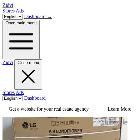
Zidvi
Stores
Ads
Dashboard
→
Open main menu
Zidvi
Close menu
Stores
Ads
Dashboard
Get a website for your real estate agency
Learn More
→