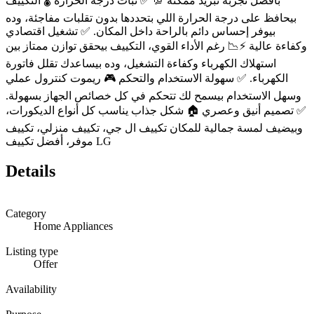
بأفضل تجربة تبريد ممكنة 💯 ✅ ثبات درجة الحرارة 🌡️ التكييف
بيحافظ على درجة الحرارة اللي بتحددها بدون تقلبات مفاجئة، وده
بيوفر إحساس دائم بالراحة داخل المكان. ✅ تشغيل اقتصادي
وكفاءة عالية ⚡📉 رغم الأداء القوي، التكييف بيحقق توازن ممتاز بين
استهلاك الكهرباء وكفاءة التشغيل، وده بيساعدك تقلل فاتورة
الكهرباء. ✅ سهولة الاستخدام والتحكم 🎮 ريموت كنترول عملي
وسهل الاستخدام بيسمح لك تتحكم في كل خصائص الجهاز بسهولة.
✅ تصميم أنيق وعصري 🏠 شكل جذاب يناسب كل أنواع الديكورات،
وبيضيف لمسة جمالية للمكان تكييف ال جي، تكييف منزلي، تكييف
موفر، أفضل تكييف LG
Details
Category
Home Appliances
Listing type
Offer
Availability