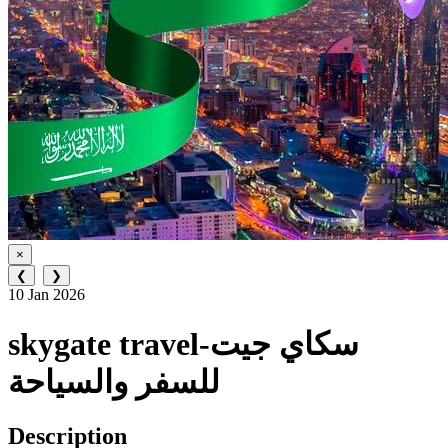
×
❮
❯
10 Jan 2026
skygate travel-سكاي جيت
للسفر والسياحة
Description