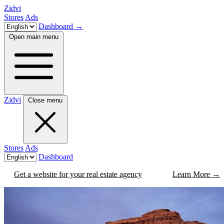
Zidvi
Stores
Ads
Dashboard
→
Open main menu
Zidvi
Close menu
Stores
Ads
Dashboard
Get a website for your real estate agency
Learn More
→