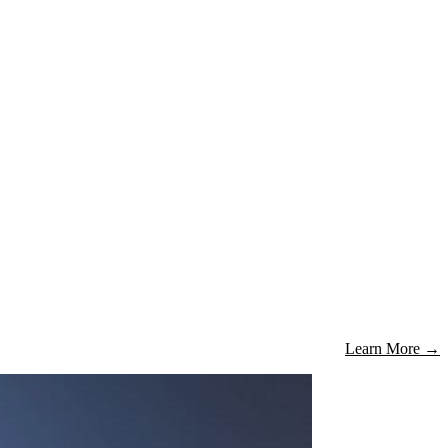
Learn More
→