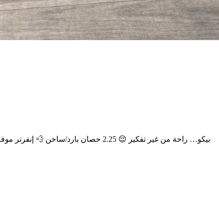
❄️ بيكو… راحة من غير تفكير 😌 2.25 حصان بارد/ساخن 💨 إنفرتر موفر في الكهرباء 🦠 بلازما + ديجيتال 🛡 ضمان 10 سنين 📩 اطلب الآن