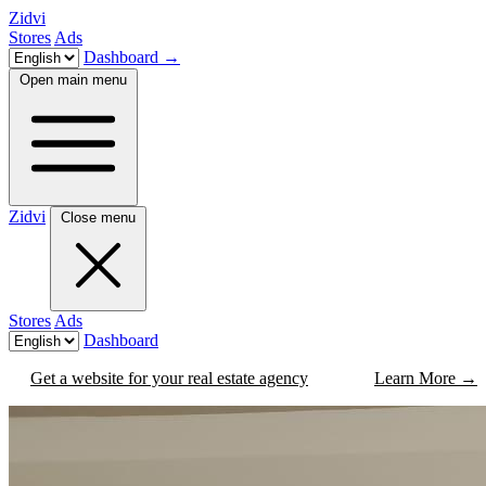
Zidvi
Stores
Ads
Dashboard
→
Open main menu
Zidvi
Close menu
Stores
Ads
Dashboard
Get a website for your real estate agency
Learn More
→