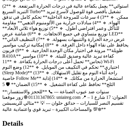
استوائي** يعمل بكفاءة عالية في درجات الحرارة المرتفعة. 🔹 **2)
التبريد السريع Turbo** تشغيل بأقصى قوة للوصول لأسرع تبريد
ممكن. 🔹 **3) 4 سرعات للمروحة الداخلية** تحكم كامل في تدفق
الهواء. 🔹 **4) مبادلات حرارية من الألومنيوم الذهبي** مقاومة
للتآكل وعمر افتراضي أطول. 🔹 **5) توزيع هواء ثلاثي الأبعاد**
توزيع متساوي في جميع الاتجاهات. 🔹 **6) شاشة عرض LED**
عرض درجة الحرارة والتنبيهات بسهولة. 🔹 **7) التنظيف الذاتي**
يحافظ على نقاء الهواء داخل الغرفة. 🔹 **8) إمكانية تركيب مواسير
طويلة** مرونة في اختيار مكان الوحدة الخارجية. 🔹 **9) فريون
R410A** كفاءة تبريد عالية وصديق للبيئة. 🔹 **10) مواسير
نحاس** تحمل أعلى درجات الحرارة بكفاءة. 🔹 **11) Wi-Fi
اختياري** تحكم في التكييف من الموبايل. 🔹 **12) وضع النوم
(Sleep Mode)** راحة أثناء النوم مع تقليل الاستهلاك. 🔹 **13)
خاصية Follow Me** استشعار الحرارة من مكانك. 🔹 **14) إذابة
الثلج** تحافظ على كفاءة التشغيل. 🔹 **15) الضمان** 🛡️ 5
سنوات ضد عيوب الصناعة --- 📞 **للحجز والاستفسار:**
01131347865 🌐 زور موقعنا: uniaireg.com 📍 العنوان: 17 شارع 1 –
تقسيم النصر للسيارات – حدائق حلوان --- 💡 **مثالي للريسبشن
والمساحات الكبيرة – تبريد قوي واعتمادية عالية 💯❄️**
Details