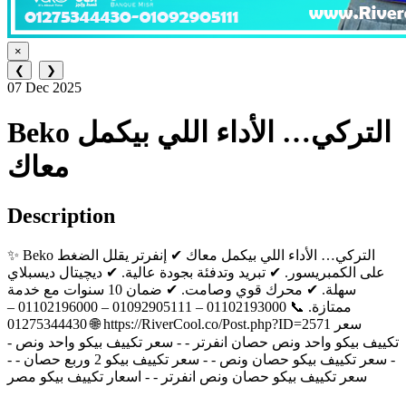
×
❮
❯
07 Dec 2025
Beko التركي… الأداء اللي بيكمل
معاك
Description
✨ Beko التركي… الأداء اللي بيكمل معاك ✔ إنفرتر يقلل الضغط
على الكمبريسور. ✔ تبريد وتدفئة بجودة عالية. ✔ ديچيتال ديسبلاي
سهلة. ✔ محرك قوي وصامت. ✔ ضمان 10 سنوات مع خدمة
ممتازة. 📞 01102193000 – 01092905111 – 01102196000 –
01275344430 🌐 https://RiverCool.co/Post.php?ID=2571 سعر
تكييف بيكو واحد ونص حصان انفرتر - - سعر تكييف بيكو واحد ونص -
- سعر تكييف بيكو حصان ونص - - سعر تكييف بيكو 2 وربع حصان - -
سعر تكييف بيكو حصان ونص انفرتر - - اسعار تكييف بيكو مصر