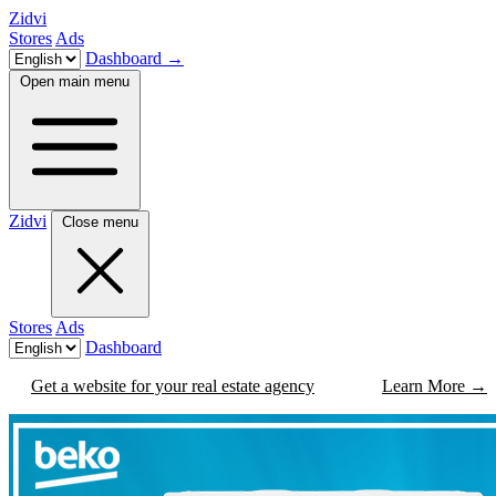
Zidvi
Stores
Ads
Dashboard
→
Open main menu
Zidvi
Close menu
Stores
Ads
Dashboard
Get a website for your real estate agency
Learn More
→