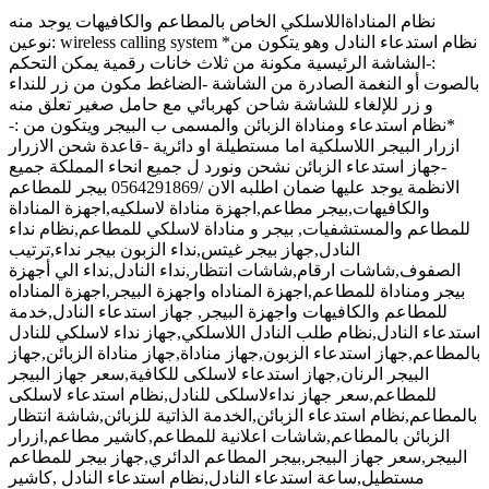
نظام المناداةاللاسلكي الخاص بالمطاعم والكافيهات يوجد منه
نوعين: wireless calling system *نظام استدعاء النادل وهو يتكون من
:-الشاشة الرئيسية مكونة من ثلاث خانات رقمية يمكن التحكم
بالصوت أو النغمة الصادرة من الشاشة -الضاغط مكون من زر للنداء
و زر للإلغاء للشاشة شاحن كهربائي مع حامل صغير تعلق منه
*نظام استدعاء ومناداة الزبائن والمسمى ب البيجر ويتكون من :-
ازرار البيجر اللاسلكية اما مستطيلة او دائرية -قاعدة شحن الازرار
-جهاز استدعاء الزبائن نشحن ونورد ل جميع انحاء المملكة جميع
الانظمة يوجد عليها ضمان اطلبه الان /0564291869 بيجر للمطاعم
والكافيهات,بيجر مطاعم,اجهزة مناداة لاسلكيه,اجهزة المناداة
للمطاعم والمستشفيات, بيجر و مناداة لاسلكي للمطاعم,نظام نداء
النادل,جهاز بيجر غيتس,نداء الزبون بيجر نداء,ترتيب
الصفوف,شاشات ارقام,شاشات انتظار,نداء النادل,نداء الي أجهزة
بيجر ومناداة للمطاعم,اجهزة المناداه واجهزة البيجر,اجهزة المناداه
للمطاعم والكافيهات واجهزة البيجر, جهاز استدعاء النادل,خدمة
استدعاء النادل,نظام طلب النادل اللاسلكي,جهاز نداء لاسلكي للنادل
بالمطاعم,جهاز استدعاء الزبون,جهاز مناداة,جهاز مناداة الزبائن,جهاز
البيجر الرنان,جهاز استدعاء لاسلكى للكافية,سعر جهاز البيجر
للمطاعم,سعر جهاز نداءلاسلكى للنادل,نظام استدعاء لاسلكى
بالمطاعم,نظام استدعاء الزبائن,الخدمة الذاتية للزبائن,شاشة انتظار
الزبائن بالمطاعم,شاشات اعلانية للمطاعم,كاشير مطاعم,ازرار
البيجر,سعر جهاز البيجر,بيجر المطاعم الدائري,جهاز بيجر للمطاعم
مستطيل,ساعة استدعاء النادل,نظام استدعاء النادل ,كاشير