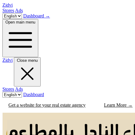
Zidvi
Stores
Ads
Dashboard
→
Open main menu
Zidvi
Close menu
Stores
Ads
Dashboard
Get a website for your real estate agency
Learn More
→