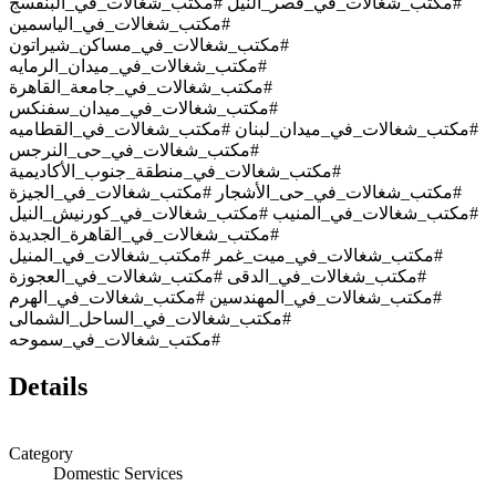
#مكتب_شغالات_في_قصر_النيل #مكتب_شغالات_في_البنفسج
#مكتب_شغالات_في_الياسمين
#مكتب_شغالات_في_مساكن_شيراتون
#مكتب_شغالات_في_ميدان_الرمايه
#مكتب_شغالات_في_جامعة_القاهرة
#مكتب_شغالات_في_ميدان_سفنكس
#مكتب_شغالات_في_ميدان_لبنان #مكتب_شغالات_في_القطاميه
#مكتب_شغالات_في_حى_النرجس
#مكتب_شغالات_في_منطقة_جنوب_الأكاديمية
#مكتب_شغالات_في_حى_الأشجار #مكتب_شغالات_في_الجيزة
#مكتب_شغالات_في_المنيب #مكتب_شغالات_في_كورنيش_النيل
#مكتب_شغالات_في_القاهرة_الجديدة
#مكتب_شغالات_في_ميت_غمر #مكتب_شغالات_في_المنيل
#مكتب_شغالات_في_الدقى #مكتب_شغالات_في_العجوزة
#مكتب_شغالات_في_المهندسين #مكتب_شغالات_في_الهرم
#مكتب_شغالات_في_الساحل_الشمالى
#مكتب_شغالات_في_سموحه
Details
Category
Domestic Services