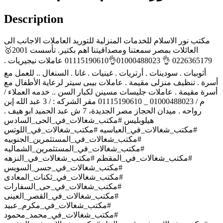
Description
مكتب نور الاسلام للخدمات المنزلية للتوريد العاملات الاجانب الى
العائلات بمصر سمعتنا ومصداقيتنا اهم بكتير. تأسست 2001🥇
0226365179 👌 01000488023👌01115190610 عاملات نيجيريات .
أثوبيات . سودينات . أرتريات . غينيات . غانا . السنغال .. للعمل مع
أسرة . تنظيف منزلى مقيمة . عاملات بيبى سيتر لرعاية الأطفال مع
أسرة مقيمة . عاملات جليسات مسينن لكبار السن .. خدمه العملاء /
م / 01000488023 _ 01115190610 مقر الشركه : / 3 عبد الله إبن
رواحه . ميدان الحجاز مصر الجديدة، 7 ش عبد الحميد ابو هيف .
هيلوبليس #مكتب_شغالات_في_الحى_السادس
#مكتب_شغالات_في_العباسيه #مكتب_شغالات_في_اللوتس
#مكتب_شغالات_في_المستثمرين_الجنوبيه
#مكتب_شغالات_في_المستثمرين_الشماليه
#مكتب_شغالات_في_المقطم #مكتب_شغالات_في_النزهه
#مكتب_شغالات_في_جسر_السويس
#مكتب_شغالات_في_ثكنات_المعادى
#مكتب_شغالات_في_حى_السفارات
#مكتب_شغالات_في_القصر_العينى
#مكتب_شغالات_في_مكرم_عبيد
#مكتب_شغالات_في_محمد_محمود