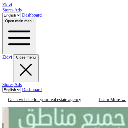
Zidvi
Stores
Ads
Dashboard
→
Open main menu
Zidvi
Close menu
Stores
Ads
Dashboard
Get a website for your real estate agency
Learn More
→