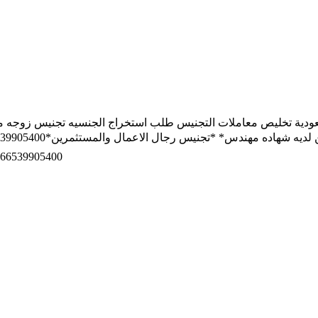
م
عودية منح الجنسيةالسعودية تخليص معاملات التجنيس طلب استخراج الجنسيه تج
?phone=966539905400