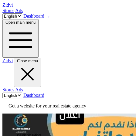
Zidvi
Stores
Ads
Dashboard
→
Open main menu
Zidvi
Close menu
Stores
Ads
Dashboard
Get a website for your real estate agency