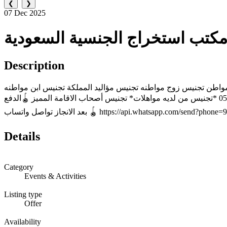
❮
❯
07 Dec 2025
كتب استخراج الجنسية السعودية
Description
نيس زوجه مواطن تجنيس زوج مواطنه تجنيس مؤاليد المملكة تجنيس ابن مواطنه
تجنيس اصحاب المهن *تجنيس من لديه شهاده دكتوره* *تجنيس من لديه شهاده مهندس* *تجنيس رجال الاعمال والمستثمرين*0539905400 *تجنيس من لديه مواهلات* تجنيس أصحاب الاقامة المميز 🪀الدفع
بعد الانجاز تواصل واتساب 🪀 https://api.whatsapp.com/send
Details
Category
Events & Activities
Listing type
Offer
Availability