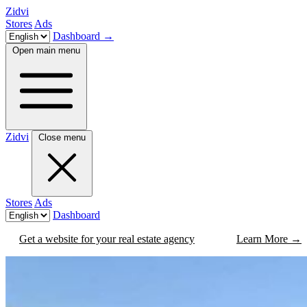
Zidvi
Stores
Ads
Dashboard
→
Open main menu
Zidvi
Close menu
Stores
Ads
Dashboard
Get a website for your real estate agency
Learn More
→