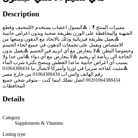
Description
مميزات المنتج💊 : 🔺كبسول اعشاب يستخدم #للتنحيف وقطع
الشهية والمحافظة على الوزن بطريقة صحية وبدون اعراض جانبية
🔺يعمل بطريقة فيزيائية وذلك بالاتحاد مع الدهون ومنعها من
الامتصاص ويعمل على تجمعات الدهون في جميع انحاء الجسم
وخصوصا البطن 🔺لا يتعارض مع أي انزيم في الجسم 🔺يعمل بدون
الحاجة الى رياضة او ريجيم 🔺لا يتعارض مع أي دواء 🔺امن جدا ولا
يسبب أي اعراض جانبية ماعدا العطش وينصح بكثرة شرب الماء
🔺مثبت كفاءته سريرا في اوربا وأميركا لاتصال بنا 01064388434
رقم الهاتف واتس اب 01064388434 من خارج مصر
00201064388434 اتصل نصلك اينما كنت - متوفر شحن جميع
المحافظات
Details
Category
Supplements & Vitamins
Listing type