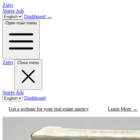
Zidvi
Stores
Ads
Dashboard
→
Open main menu
Zidvi
Close menu
Stores
Ads
Dashboard
Get a website for your real estate agency
Learn More
→