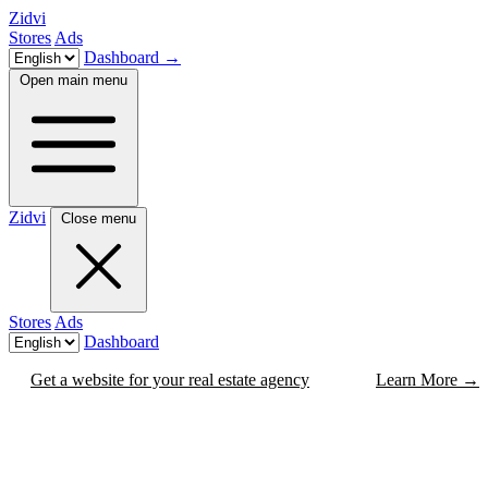
Zidvi
Stores
Ads
Dashboard
→
Open main menu
Zidvi
Close menu
Stores
Ads
Dashboard
Get a website for your real estate agency
Learn More
→