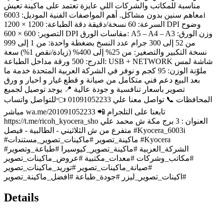
مناسبة للمكاتب والشركات اللي عايزة تعتمد على ماكينة تعيش
معاهم سنين بدون مشاكل. أهم المواصفات الفنية الموديل: 6003i
السرعة: 60 نسخة/دقيقة دقة الطباعة: 1200 × 1200 DPI وضوح
التصوير: 600 × 600 DPI مقاسات الورق: A5 – A4 – A3 وزن الورق:
من 52 إلى 300 جرام عدد النسخ بضغطة واحدة: من 1 إلى 999
نسخة التكبير والتصغير: من 25% إلى 400% (زيادة/نقص 1%) سعة
الدرج: 500 ورقة مداخل الطباعة: USB + NETWORK شاشة لمس
ملوّنة الوزن: 95 كجم و نوفر في الشركة العربية المتحدة خدمة ما
بعد البيع دعم فني متكامل من صيانة و قطع غيار و احبار و ورق
تصوير باسعار تنافسية و جودة عالية 📍 يوجد توصيل لجميع
المحافظات 📞 تواصل معنا علي 01091052233 👈للتواصل واتساب
مباشر wa.me/201091052233 📲 تابعنا على التلجرام
https://t.me/ricoh_kyocera_sho العنوان : 3 برج مكة ش محمد علي
متفرع من ش الثلاثيني - الطالبية - فيصل #Kyocera_6003i
#ماكينة_تصوير #ماكينات_تصوير_مستندات #Kyocera
#الشركة_العربية #ماكينة_تصوير_كيوسيرا #طباعة_وتصوير
#مكاتب_وشركات #معدات_مكتبية #عروض_ماكينات_تصوير
#صيانة_ماكينات_تصوير #توريد_ماكينات_تصوير
#اكينات_تصوير_ليزر #جودة_طباعة #افضل_ماكينة_تصوير
Details