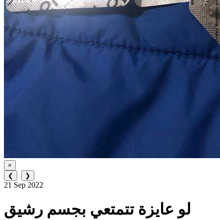
×
❮
❯
21 Sep 2022
لو عايزة تتمتعي بجسم رشيق