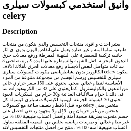
وانيق استخدمي كبسولات سيلرى
celery
Description
يعتبر احدث و اقوى منتجات التخسيس والذي يتكون من منتجات
طبيعيه تماما امنه و غير ضاره يعمل على انقاص الوزن بدون اي اثار
جانبيه تركيبة للسيطرة علي الشهية المفرطة ورفع معدلات حرق
الدهون المخزنة. قفل الشهية والسيطرة عليها لمدة كبيرة تصلحتى 8
ساعات متواصل لبعض الاجسام رفع معدلات الحرق باهلاك الالاف
الكالوريز بدون نشاطرياضى مكونات كبسولات سيلرى celery يتكون
سيلرى للتخسيس ورسم الجسم من مجموعة متنوعة من المواد
الأساسية لنظام غذائي صحي. يحتوي على 150 سعر حراري خالي
من الدهون والكوليسترول. كما يحتوي على 32 من الكربوهيدرات بما
فى ذلك 1 جرام منالألياف الغذائية و30 جرام من السكريات العبوة
تحتوى 30 كبسولة الجرعة اليومية لكبسولات سيلرى كبسولة كل
يوم قبل الافطار بنصف ساعة مع كبسولات celery هتخس يعني
هتخس من غير حرمان من الاكل ولا مجهود رياضي احصل على
جسم منحوت بطريقة صحية آمنة وأفضل اعشاب طبيعية 100 % من
غير نظام غذائي أو تمرينات رياضية تخلص من السمنة المقلقة بتناول
اعشاب طبيعية امنه 100 % . منتج من افضل منتجات التخسيس لانه