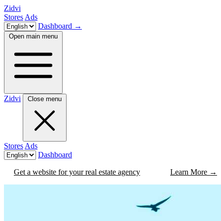
Zidvi
Stores
Ads
Dashboard
→
Open main menu
Zidvi
Close menu
Stores
Ads
Dashboard
Get a website for your real estate agency
Learn More
→