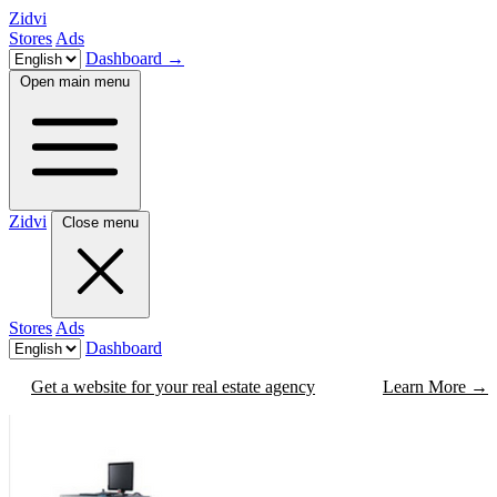
Zidvi
Stores
Ads
Dashboard
→
Open main menu
Zidvi
Close menu
Stores
Ads
Dashboard
Get a website for your real estate agency
Learn More
→