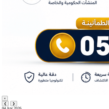
×
❮
❯
04 Apr 2026