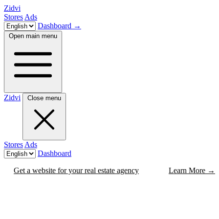
Zidvi
Stores
Ads
Dashboard
→
Open main menu
Zidvi
Close menu
Stores
Ads
Dashboard
Get a website for your real estate agency
Learn More
→