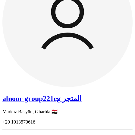
alnoor group221eg المتجر
Markaz Basyūn,
Gharbia
🇪🇬
+20
1013570616