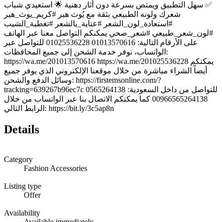
✅ سهل التطبيق ويمتص بسرعة دون أثار دهنية 🌟 استعيدي شباب
شعرك ولونه الطبيعي بثقة مع يُوث هير #كريم_يوث_هير
#استعادة_لون_الشعر #عناية_بالشعر #تغطية_الشيب
#لون_شعر_طبيعي #شعر_صحي يمكنكم التواصل معنا عبر الهاتف
على الأرقام التالية: 01013570616 01025536228 للتواصل عبر
الواتساب، نوفر خدمة الشحن إلى جميع المحافظات:
https://wa.me/201013570616 https://wa.me/201025536228 يمكنكم
أيضاً الشراء مباشرة من خلال موقعنا الإلكتروني الذي يوفر جميع
وسائل الدفع والشحن: https://firstemsonline.com/?
tracking=639267b96ec7c للتواصل من داخل السعودية: 0565264138
00966565264138 كما يمكنكم الاتصال بنا عبر الواتساب من خلال
الرابط التالي: https://bit.ly/3c5ap8n
Details
Category
Fashion Accessories
Listing type
Offer
Availability
Available immediately