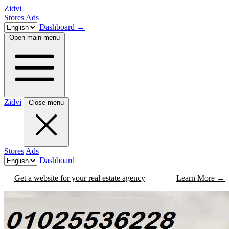
Zidvi
Stores
Ads
Dashboard
→
Open main menu
Zidvi
Close menu
Stores
Ads
Dashboard
Get a website for your real estate agency
Learn More
→