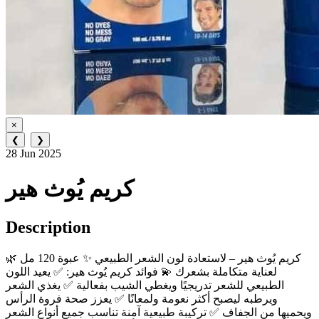
×
❮
❯
28 Jun 2025
كريم يُوث هير
Description
🌿 كريم يُوث هير – لاستعادة لون الشعر الطبيعي ✨ عبوة 120 مل
لعناية متكاملة بشعرك 💫 فوائد كريم يُوث هير: ✅ يعيد اللون
الطبيعي للشعر تدريجيًا ويغطي الشيب بفعالية ✅ يغذي الشعر
ويرطبه ليصبح أكثر نعومة ولمعانًا ✅ يعزز صحة فروة الرأس
ويحميها من الجفاف ✅ تركيبة طبيعية آمنة تناسب جميع أنواع الشعر