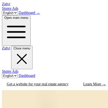
Zidvi
Stores
Ads
Dashboard
→
Open main menu
Zidvi
Close menu
Stores
Ads
Dashboard
Get a website for your real estate agency
Learn More
→