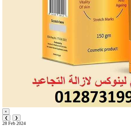
×
❮
❯
28 Feb 2024