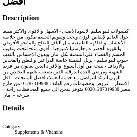
افضل
Description
كبسولات ليبو سليم الاسود الأصلي - الاسهل والاقوى والاكثر مبيعا
حول العالم لإنقاص الوزن ونحت وتقويم الجسم مكون من خلاصة
الأعشاب والفاكهة الطبيعية مثل ألياف التفاح والمانجو الأفريقي
والقهوة الخضراء وجارسنيا كمبوجيا - أقوي منتج لنحت وتقويم
الجسم والقضاء على السمنة بكل أمان وبدون الإحساس بالتعب
حبوب ليبو سليم - يزيل السمنة خاصة الذراعين والبطن والفخدين
والأرداف - نتيجة من أول أسبوع. والأفراد الدين يعانون من فرط
الشهيه ومرضي الغده الدرقيه الذين يصعب عليهم التخلص من
الوزن الزائد.للتواصل مع خدمة العملاء افضل المنتجات – اقل
الاسعار – عروض وخصومات رقم الهاتف 01287319988 من خارج
مصر 00201287319988 متوفر شحن الي جميع المحافظات راحة –
سرعه – امان
Details
Category
Supplements & Vitamins