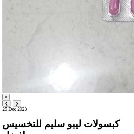
×
❮
❯
25 Dec 2023
كبسولات ليبو سليم للتخسيس