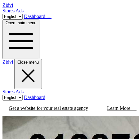
Zidvi
Stores
Ads
Dashboard
→
Open main menu
Zidvi
Close menu
Stores
Ads
Dashboard
Get a website for your real estate agency
Learn More
→