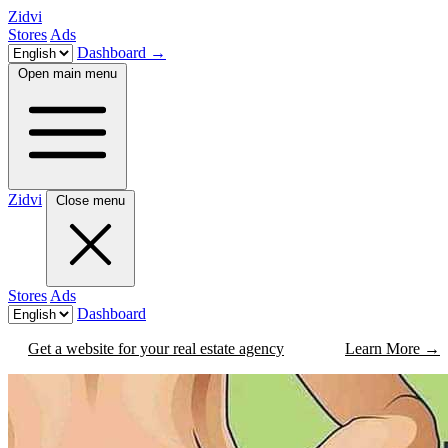
Zidvi
Stores
Ads
Dashboard
→
Open main menu
Zidvi
Close menu
Stores
Ads
Dashboard
Get a website for your real estate agency
Learn More
→