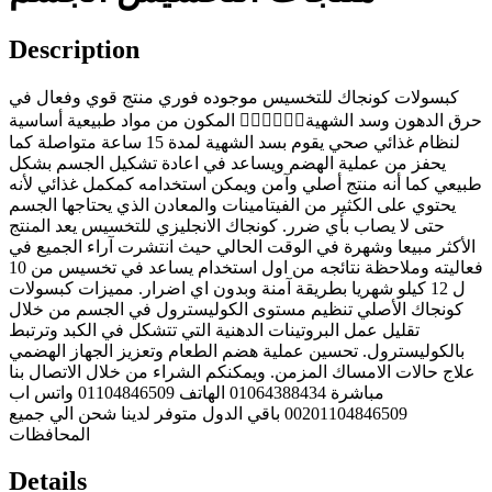
Description
كبسولات كونجاك للتخسيس موجوده فوري منتج قوي وفعال في
حرق الدهون وسد الشهية🧎‍♀️🧎‍♀️🧎‍♀️ المكون من مواد طبيعية أساسية
لنظام غذائي صحي يقوم بسد الشهية لمدة 15 ساعة متواصلة كما
يحفز من عملية الهضم ويساعد في اعادة تشكيل الجسم بشكل
طبيعي كما أنه منتج أصلي وآمن ويمكن استخدامه كمكمل غذائي لأنه
يحتوي على الكثير من الفيتامينات والمعادن الذي يحتاجها الجسم
حتى لا يصاب بأي ضرر. كونجاك الانجليزي للتخسيس يعد المنتج
الأكثر مبيعا وشهرة في الوقت الحالي حيث انتشرت آراء الجميع في
فعاليته وملاحظة نتائجه من اول استخدام يساعد في تخسيس من 10
ل 12 كيلو شهريا بطريقة آمنة وبدون اي اضرار. مميزات كبسولات
كونجاك الأصلي تنظيم مستوى الكوليسترول في الجسم من خلال
تقليل عمل البروتينات الدهنية التي تتشكل في الكبد وترتبط
بالكوليسترول. تحسين عملية هضم الطعام وتعزيز الجهاز الهضمي
علاج حالات الامساك المزمن. ويمكنكم الشراء من خلال الاتصال بنا
مباشرة 01064388434 الهاتف 01104846509 واتس اب
00201104846509 باقي الدول متوفر لدينا شحن الي جميع
المحافظات
Details