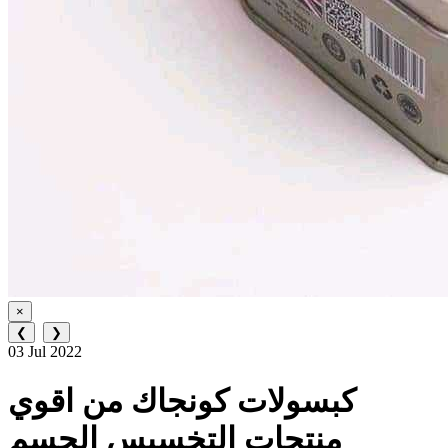
×
❮
❯
03 Jul 2022
كبسولات كونجاك من اقوي
منتجات التخسيس الجسم