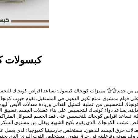
كبسولات ك
ى قوام ممشوق. تمنع تكون الدهون في المستقبل. تقوم حبوب كونجاك 
نجاك للتخسيس من عملية التمثيل الغذائي وزيادة معدلات الأيض اليو
مايته. يساعد دواء كونجاك للتخسيس على بناء عضلات الجسم. تضييق ال
. تساعد اقراص كونجاك للتخسيس على فقد الجسم للسوائل المتراكمة و
تخلص عشب الكونجاك :الذي يقوم بكبح الشهية ويقلل من مستوى السكر و
من معدلات حرق الجسم للدهون. مستخلص جارسينيا كمبوجيا :الذي يعمل
روف بقوته وفاعليته في حرق دهون. مستخلص التوت البري: الذي يحتو