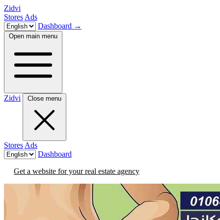
Zidvi
Stores
Ads
Dashboard
→
Open main menu
Zidvi
Close menu
Stores
Ads
Dashboard
Get a website for your real estate agency