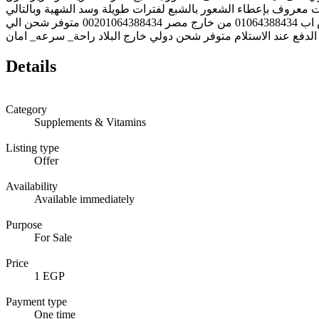
ت معروف بإعطاء الشعور بالشبع لفترات طويلة وسد الشهية وبالتالي
يقوم بإنقاص الوزن. 🔥🔥تحتوي العلبه على ٣٠ قرص تكفي لشهر كامل .للاتصال بنا علي الارقام التالية من داخل مصر 01064388434 واتس اب 01064388434 من خارج مصر 00201064388434 متوفر شحن الي
لدفع عند الاستلام متوفر شحن دولي خارج البلاد راحة_ سرعه_ امان
Details
Category
Supplements & Vitamins
Listing type
Offer
Availability
Available immediately
Purpose
For Sale
Price
1 EGP
Payment type
One time