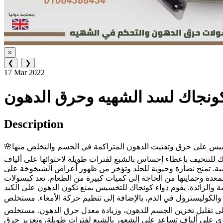
×
❮
❯
17 Mar 2022
ونجاك لسد الشهيه وحرق الدهون
Description
🌸كونجاك 🌸 نظراااا للاقبال الشديد على اقراص كونجاك وفرناها تانى من جديد👌👌 مميزات كونجاك كبسول: تساعد اقراص كونجاك للتخسيس على حرق وتفتيت الدهون المتراكمة في الجسم والتخلص منها
للتنحيف بإعطاء إحساس بالشبع لفترات طويلة لاحتوائها على ألياف
مية. تمنح نضارة وحيوية للجلد وتؤخر من ظهور أعراض الشيخوخة على
معدة وحمايتها من الحاجة إلى كميات كبيرة من الطعام. تعد كبسولات
الزائدة. يقوم دواء كونجاك للتخسيس بمنع تكون الدهون على الكبد
الكوليسترول في الدم، بالإضافة إلى تنظيم حركة الأمعاء. مستخلص
 على تقليل تخزين الجسم للدهون، وزيادة معدل حرق الدهون. مستخلص
ي على ألياف تساعد على الشعور بالشبع لفترات طويلة، وتعزيز حرق