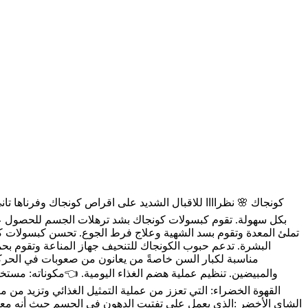
بكل سهولة. تقوم كبسولات كونجاك بشد ترهلات الجسم للحصول عل
تملئ المعدة وتقوم بسد الشهية وعلاج فرط الجوع. تحسن كبسولات كو
البشرة. تدعم حبوب الكونجاك للتنحيف جهاز المناعة وتقوم بح
مناسبة لكبار السن خاصةً من يعانون من صعوبات في الحركة
والمبيضين. تنظيم عملية هضم الغذاء اليومية. 👈مكوناته: مس
القهوة الخضراء: التي تعزز من عملية التمثيل الغذائي وتزيد 
الشاي الأخضر :الذي يعمل على تفتيت الدهون في الجسم حيث أنه مع