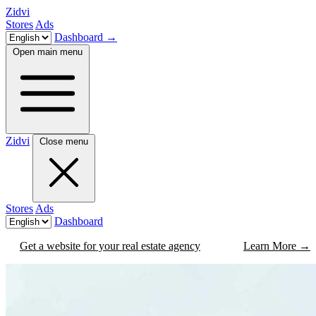
Zidvi
Stores
Ads
Dashboard
→
Open main menu
Zidvi
Close menu
Stores
Ads
Dashboard
Get a website for your real estate agency
Learn More
→