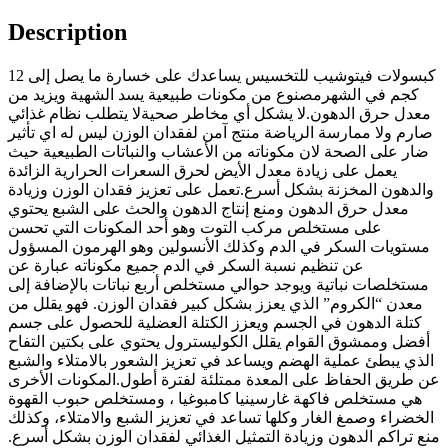
Description
كبسولات فيتوشيب للتخسيس يساعدك على خسارة ما يصل إلى 12
كجم في الشهرمصنوع من مكونات طبيعية يسد الشهية ويزيد من
معدل حرق الدهون.لا يشكل أي مخاطر صحيةلا يتطلب نظام غذائي
صارم ولا ممارسة الرياضة منتج آمن لفقدان الوزن ليس له اي تأثير
ضار على الصحة لان مكوناته من الأعشاب والنباتات الطبيعية حيث
يعمل على زيادة معدل الأيض لحرق السعرات الحرارية الزائدة
والدهون المخزنة بشكل أسرع.تعمل على تعزيز فقدان الوزن وزيادة
معدل حرق الدهون ومنع إنتاج الدهون والحث على الشبع يحتوي
على مستخلص مركب التوت وهو أحد المكونات التي تحسن
مستويات السكر في الدم وكذلك الأنسولين وهو الهرمون المسؤول
عن تنظيم نسبة السكر في الدم جميع مكوناته عبارة عن
مستخلصات نباتية ويوجد حوالي مستخلص أربع نباتات بالإضافة إلى
معدن “الكروم” الذي يعزز بشكل كبير فقدان الوزن. فهو يقلل من
كتلة الدهون في الجسم ويعزز الكتلة العضلية للحصول على جسم
أفضل وممشوق القوام يقلل الكوليسترول يحتوي على بكتين التفاح
الذي يبطئ عملية الهضم ويساعد في تعزيز الشعور بالامتلاء والشبع
عن طريق الحفاظ على المعدة ممتلئة لفترة أطول.المكونات الأخرى
هي مستخلص فاكهة غارسينيا كامبوغيا ، ومستخلص حبوب القهوة
الخضراء وصمغ الغار وكلها تساعد في تعزيز الشبع والامتلاء، وكذلك
منع تراكم الدهون وزيادة التمثيل الغذائي لفقدان الوزن بشكل أسرع.