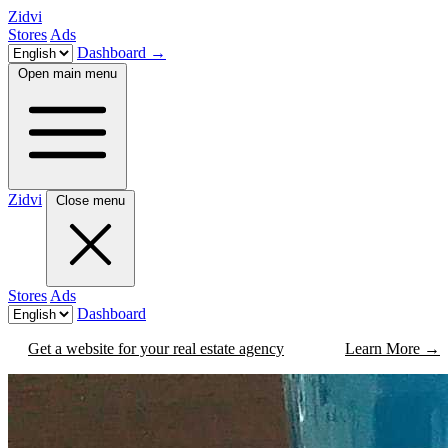
Zidvi
Stores
Ads
Dashboard
→
Open main menu
Zidvi
Close menu
Stores
Ads
Dashboard
Get a website for your real estate agency
Learn More
→