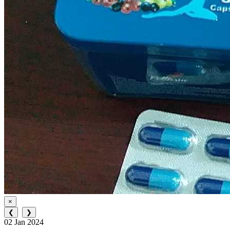
×
❮
❯
02 Jan 2024