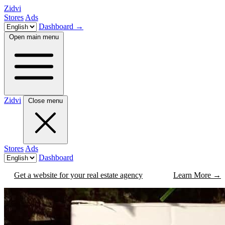
Zidvi
Stores
Ads
Dashboard
→
Open main menu
Zidvi
Close menu
Stores
Ads
Dashboard
Get a website for your real estate agency
Learn More
→