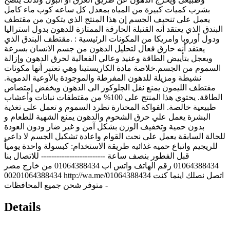
بشرب كميات كبيرة من المياه بمعدل كل ساعه كوب ماء كامل
يعمل على تنحيف الجسم إن هذا المنتج الذي يتكون من مقتطف
البندق الذي يعتقد أنه القنبلة الحارقة الممتازة للدهون بدول استراليا
ودول أوروبا وامريكا من المكونات الرئيسية : .مقتطف البندق الذي
يعتقد أنه حارق فعال لتحليل الدهون من جسم الانسان بسرعة
ويعجل بتأييض الطاقة وعنيد وعالي الفعالية لحرق الدهون وإزالة
السموم من الجسم.خلاصة مادة الكاريستينا وهي تعتبر أنها مكونات
نشيطة ومزيلة للدهون المفرطة والموجودة بالأوعية الدموية.
مقتطف الليمون يمنع نقل الجلوكوز الى الدهون ويخفض إمتصاص
الطاقة. يحتوي هذا المنتج على 100% من مقتطفات نباتات وأعشاب
طبيعية خالصة. الفواكة المختارة تطرد السموم و تعمل على تغذية
البشرة يعمل علي حرق الشحوم والدهون يمنع الشهية للطعام و
بدون حمية وتخفيف الوزن بشكل آمن و غير ضار ودون العودة
للحالة السابقة يعمل على نحت القوام واعادة تشكيل الجسم لا داعي
للريجيم واتباع حميه غذائيه طريقة الاستخدام: كبسولة واحدة يومياً
قبل الفطور بنصف ساعة ------------------------- للاتصال بنا
01064388434 رقم الهاتف واتس اب 01064388434 من خارج مصر
00201064388434 http://wa.me/01064388434 اتصل نصلك اينما كنت
- متوفر شحن جميع المحافظات
Details