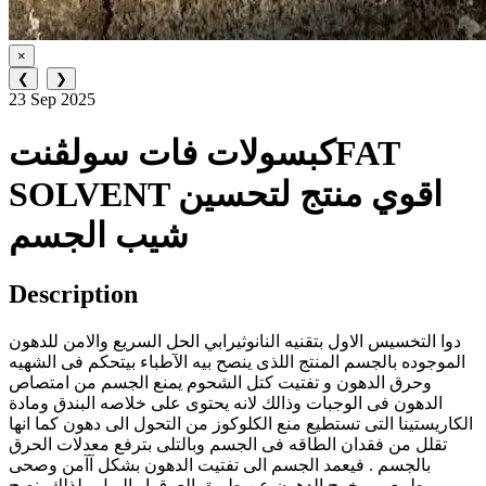
×
❮
❯
23 Sep 2025
كبسولات فات سولڤنتFAT
SOLVENT اقوي منتج لتحسين
شيب الجسم
Description
دوا التخسيس الاول بتقنيه النانوثيرابي الحل السريع والامن للدهون
الموجوده بالجسم المنتج اللذى ينصح بيه الآطباء بيتحكم فى الشهيه
وحرق الدهون و تفتيت كتل الشحوم يمنع الجسم من امتصاص
الدهون فى الوجبات وذالك لانه يحتوى على خلاصه البندق ومادة
الكاريستينا التى تستطيع منع الكلوكوز من التحول الى دهون كما انها
تقلل من فقدان الطاقه فى الجسم وبالتلى بترفع معدلات الحرق
بالجسم . فيعمد الجسم الى تفتيت الدهون بشكل آآمن وصحى
وطبيعى ويخرج الدهون عن طريق العرق او البول ولذلك ينصح