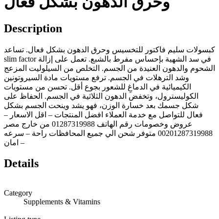
وحرق الدهون بشكل فعال
Description
كبسولات سليم فاكتور للتخسيس وحرق الدهون بشكل فعال. تساعد
slim factor في سد الشهية بإحساس مفرط بالشبع. تعمل على إزالة
الشحوم والدهون العنيدة من الجسم. التخلص من السيلوليت المزعج
وشد الترهلات في الجسم. ترفع مستويات مادة السيروتونين
الكيميائية في الدماغِ للشعور بجوع أقل. تحسن من مستويات
الكوليسترول، وتخفض الدهون الثلاثية في الجسم. الحفاظ على
شكل جسمك بعد خسارة الوزن، فهو يشد وينحت الجسم بشكل
فعال للتواصل مع خدمة العملاء افضل المنتجات – اقل الاسعار –
عروض وخصومات رقم الهاتف 01287319988 من خارج مصر
00201287319988 متوفر شحن الي جميع المحافظات راحة – سرعه
– امان
Details
Category
Supplements & Vitamins