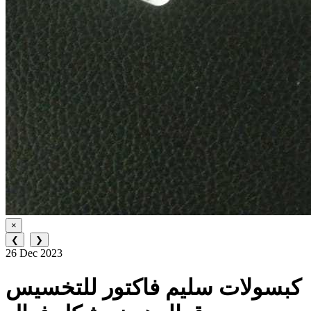
×
❮
❯
26 Dec 2023
كبسولات سليم فاكتور للتخسيس