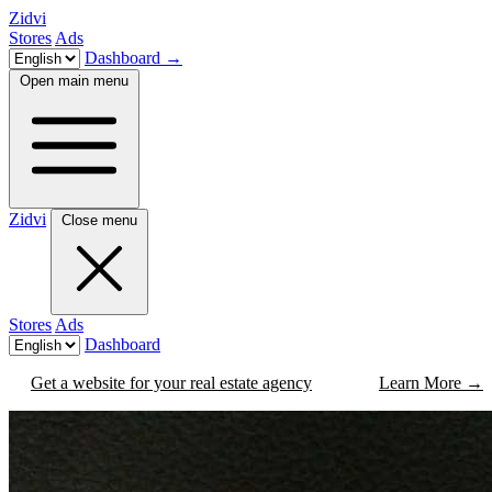
Zidvi
Stores
Ads
Dashboard
→
Open main menu
Zidvi
Close menu
Stores
Ads
Dashboard
Get a website for your real estate agency
Learn More
→