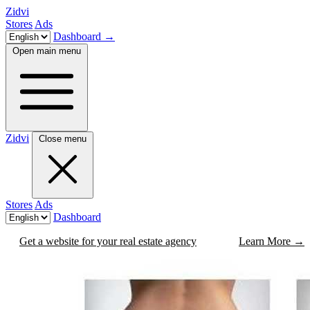
Zidvi
Stores
Ads
Dashboard
→
Open main menu
Zidvi
Close menu
Stores
Ads
Dashboard
Get a website for your real estate agency
Learn More
→