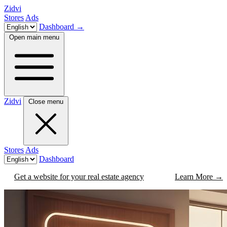
Zidvi
Stores
Ads
Dashboard
→
Open main menu
Zidvi
Close menu
Stores
Ads
Dashboard
Get a website for your real estate agency
Learn More
→