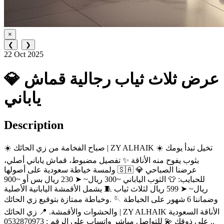
×
❮
❯
22 Oct 2025
💎 عرض ثلاث ثياب رجالية قماش
ياباني
Description
☀️ صباح الفخامة من زي الحائك | ZY ALHAIK ☀️ تخيل تبدأ يومك
بثوب يفوح منه الأناقة ✨ تفصيل مضبوط، قماش ياباني أصلي،
ولمسة خياطة سعودية على أصولها 🇸🇦 💎 عرضنا الصباحي
للحبايب: 👕 الثوب الياباني ~300 ريال~ ➤ 230 ريال بس أو ~900
ريال~ ➤ 599 ريال لثلاث ثياب 🧵 يشمل الأقمشة اليابانية الأصلية
وخياطة ممتازة بتوقيع زي الحائك. 🪡 وضماننا 6 شهور على الخياطة
والحشوات والأقمشة. 📍 زي الحائك | ZY ALHAIK الأناقة السعودية
.. على ذوقك 💫 للتواصل مباشر واتساب علي الرقم : 0532870973