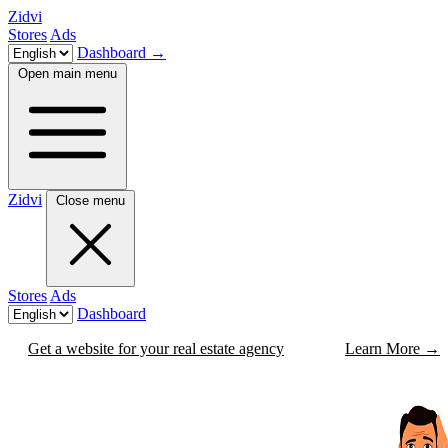
Zidvi
Stores
Ads
Dashboard
→
Open main menu
Zidvi
Close menu
Stores
Ads
Dashboard
Get a website for your real estate agency
Learn More
→