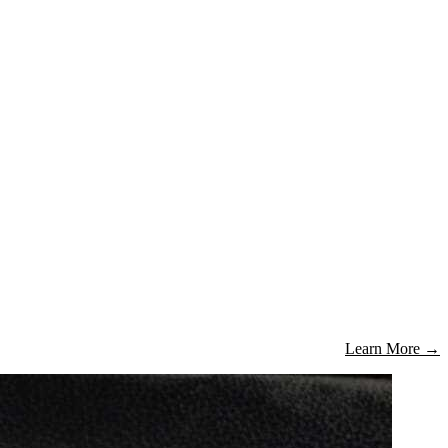
Learn More
→