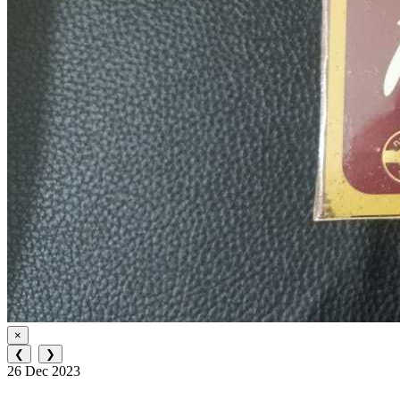
×
❮
❯
26 Dec 2023