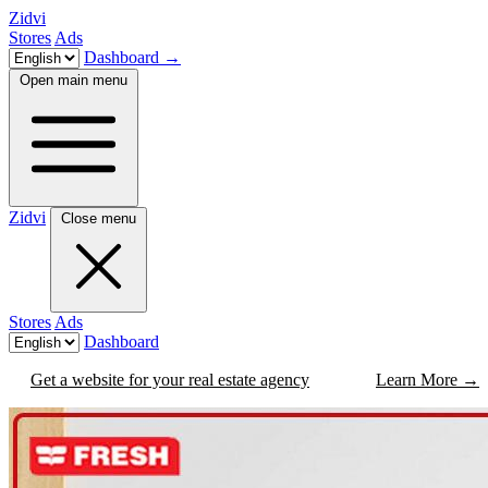
Zidvi
Stores
Ads
Dashboard
→
Open main menu
Zidvi
Close menu
Stores
Ads
Dashboard
Get a website for your real estate agency
Learn More
→