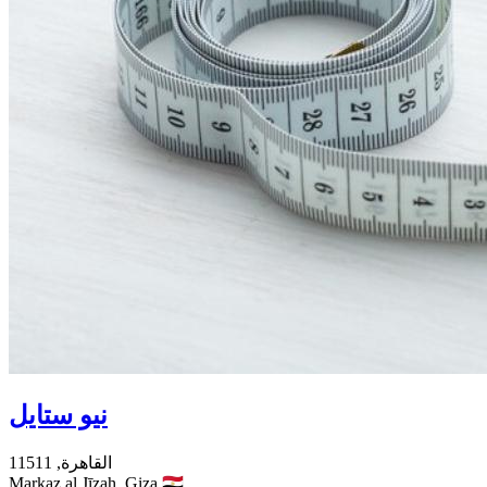
نيو ستايل
القاهرة,
11511
Markaz al Jīzah,
Giza
🇪🇬