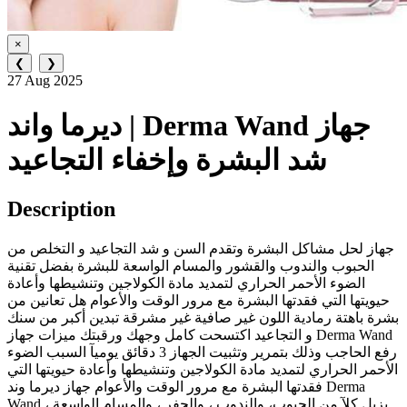
×
❮
❯
27 Aug 2025
ديرما واند | Derma Wand جهاز
شد البشرة وإخفاء التجاعيد
Description
جهاز لحل مشاكل البشرة وتقدم السن و شد التجاعيد و التخلص من
الحبوب والندوب والقشور والمسام الواسعة للبشرة بفضل تقنية
الضوء الأحمر الحراري لتمديد مادة الكولاجين وتنشيطها وأعادة
حيويتها التي فقدتها البشرة مع مرور الوقت والأعوام هل تعانين من
بشرة باهتة رمادية اللون غير صافية غير مشرقة تبدين أكبر من سنك
و التجاعيد اكتسحت كامل وجهك ورقبتك ميزات جهاز Derma Wand
رفع الحاجب وذلك بتمرير وتثبيت الجهاز 3 دقائق يوميآ السبب الضوء
الأحمر الحراري لتمديد مادة الكولاجين وتنشيطها وأعادة حيويتها التي
فقدتها البشرة مع مرور الوقت والأعوام جهاز ديرما وند Derma
Wand يزيل كلآ من الحبوب، والندوب ، والحفر ، والمسام الواسعة ،