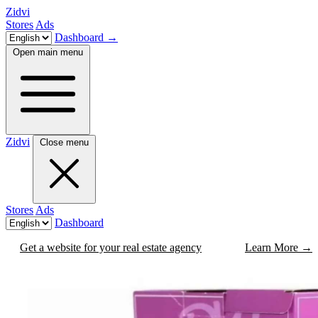
Zidvi
Stores
Ads
Dashboard
→
Open main menu
Zidvi
Close menu
Stores
Ads
Dashboard
Get a website for your real estate agency
Learn More
→