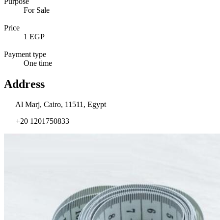
Purpose
For Sale
Price
1 EGP
Payment type
One time
Address
Al Marj, Cairo, 11511, Egypt
+20 1201750833