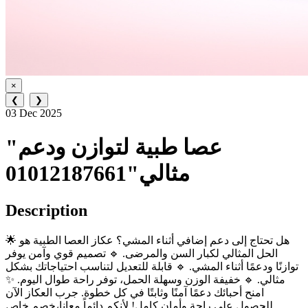
×
❮
❯
03 Dec 2025
"عصا طبية لتوازن ودعم
مثالي"01012187661
Description
🌟 هل تحتاج إلى دعم إضافي أثناء المشي؟ عكاز العصا الطبية هو
الحل المثالي لكبار السن والمرضى. 🔹 تصميم قوي وآمن يوفر
توازنًا ودعمًا أثناء المشي. 🔹 قابلة للتعديل لتناسب احتياجاتك بشكل
مثالي. 🔹 خفيفة الوزن وسهلة الحمل، توفر راحة طوال اليوم. ✨
امنح أحبائك دعمًا آمنًا وثابتًا في كل خطوة. جرب العكاز الآن
للحصول على راحة وأمان كامل! لأنكم دائماً معانا،خصم خاص