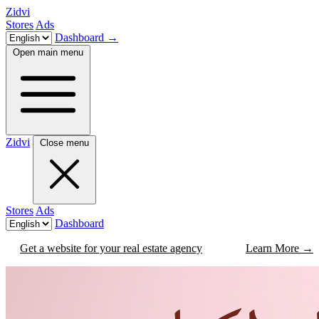
Zidvi
Stores
Ads
Dashboard
→
Open main menu
Zidvi
Close menu
Stores
Ads
Dashboard
Get a website for your real estate agency
Learn More
→