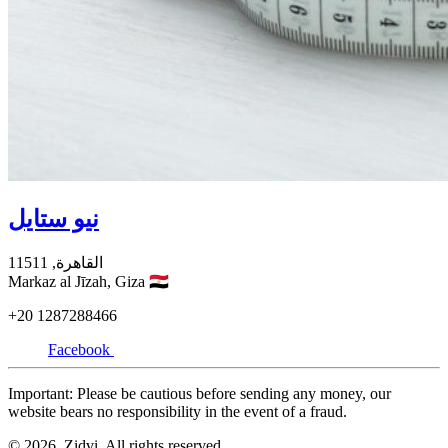
نيو ستايل
11511
القاهرة,
Markaz al Jīzah,
Giza
🇪🇬
+20
1287288466
Facebook
Important: Please be cautious before sending any money, our
website bears no responsibility in the event of a fraud.
© 2026. Zidvi. All rights reserved.