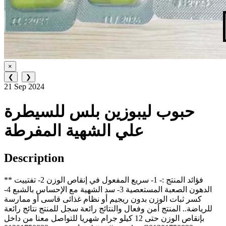
×
❮
❯
21 Sep 2024
حبوب ليبوزين بلس للسيطرة
علي الشهية المفرطة
Description
** فؤائد المنتج :- 1- سريع المفعول في إنقاص الوزن 2- تفتييت
الدهون الصعبة المستعصية 3- سد الشهية مع الإحساس بالشبع 4-
كسر ثبات الوزن بدون ريجيم أو نظام غذائى قاسى أو ممارسة
للرياضة.. المنتج أمن وفعال والنتائج رائعة سجل للمنتج نتائج رائعة
بإنقاص الوزن حتى 12 كيلو جرام شهريا للتواصل معنا من داخل