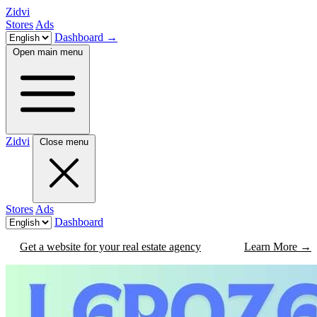
Zidvi
Stores
Ads
Dashboard
→
Open main menu
Zidvi
Close menu
Stores
Ads
Dashboard
Get a website for your real estate agency
Learn More
→