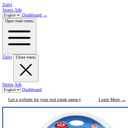
Zidvi
Stores
Ads
Dashboard
→
Open main menu
Zidvi
Close menu
Stores
Ads
Dashboard
Get a website for your real estate agency
Learn More
→