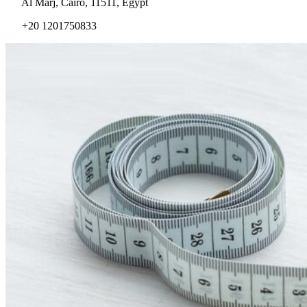
Al Marj, Cairo, 11511, Egypt
+20 1201750833