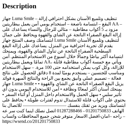
Description
جهاز Luma Smile – تنظيف وتلميع الأسنان بشكل احترافي إزالة
البقع – ابتسامة ناصعة – استخدام يومي آمن يعمل ببطاريتين AA –
مزود بـ 5 أكواب مطاطية – مثالي للرجال والنساء يساعدك على
إزالة البقع الصفراء الناتجة عن الشاي والقهوة ويحافظ على جمال
ابتسامتك وصف المنتج جهاز Luma Smile لتنظيف وتلميع الأسنان
يقدم لك تجربة احترافية من المنزل. يساعدك على إزالة البقع
السطحية الصفراء الناتجة عن تناول الشاي والقهوة، ويمنحك
ابتسامة أكثر بياضًا وجمالًا خلال أسبوع من الاستخدام المنتظم. آمن
تمامًا ويعمل ببطاريتين AA، ويأتي مع خمسة أكواب مطاطية قابلة
للإزالة، وكل كوب يمكن استخدامه حتى 100 مرة. – سهل الاستخدام
ومناسب للجنسين – يستخدم يوميًا لمدة 8 دقائق للحصول على نتائج
فعالة – تصميم عملي وأنيق يجمع بين الراحة والنتائج المبهرة فوائد
جهاز Luma Smile • يزيل البقع الصفراء الناتجة عن الشاي والقهوة •
يمنحك أسنان أكثر لمعانًا ونظافة • آمن للاستخدام اليومي بدون أي
تأثير سلبي • سهل الحمل والاستخدام داخل المنزل أو أثناء السفر •
يحتوي على أكواب قابلة للاستبدال تدوم لفترات طويلة • يحافظ على
ابتسامتك ويزيد من ثقتك بنفسك —————————– للاتصال بنا
الهاتف 01201750833 - 01287288466 اتصل نصلك اينما كنت سر عه
– راحه –امان-افضل الاسعار متوفر شحن جميع المحافظات واتساب
https://wsend.co/201201750833