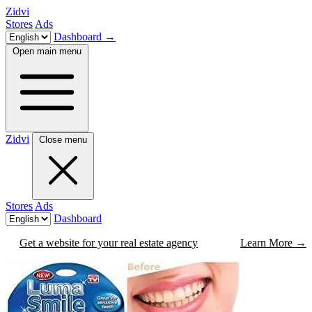
Zidvi
Stores
Ads
Dashboard
→
Open main menu
Zidvi
Close menu
Stores
Ads
Dashboard
Get a website for your real estate agency
Learn More
→