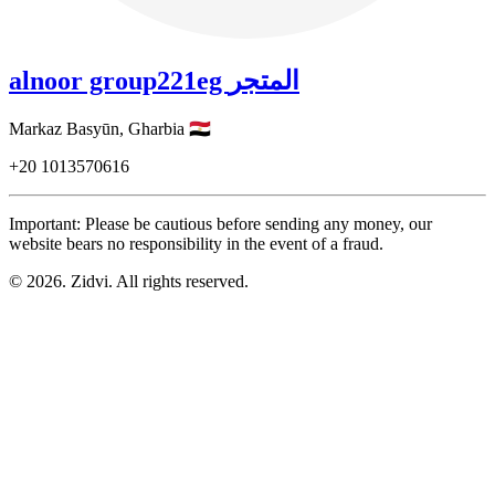
alnoor group221eg المتجر
Markaz Basyūn,
Gharbia
🇪🇬
+20
1013570616
Important: Please be cautious before sending any money, our
website bears no responsibility in the event of a fraud.
© 2026. Zidvi. All rights reserved.