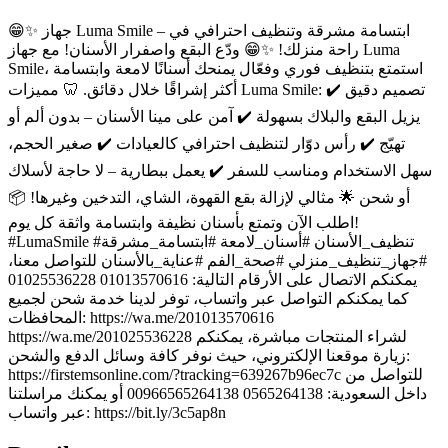
😁✨ جهاز Luma Smile – ابتسامة مشرقة وتنظيف احترافي في
راحة منزلك! ✨😁 ودّع البقع واصفرار الأسنان! مع جهاز Luma
Smile، استمتع بتنظيف فوري وفعّال يمنحك أسنانًا لامعة وابتسامة
أكثر إشراقًا خلال دقائق. 🦷 مميزات Luma Smile: ✔️ تصميم دقيق
يزيل البقع والبلاك بسهولة ✔️ آمن على مينا الأسنان – بدون ألم أو
تهيّج ✔️ رأس دوّار لتنظيف احترافي كالعيادات ✔️ صغير الحجم،
سهل الاستخدام ومناسب للسفر ✔️ يعمل ببطارية – لا حاجة لأسلاك
أو شحن 🌟 مثالي لإزالة بقع القهوة، الشاي، التدخين وغيرها! 📦
اطلب الآن وتمتع بأسنان نظيفة وابتسامة واثقة كل يوم!
#LumaSmile #تنظيف_الأسنان #أسنان_لامعة #ابتسامة_مشرقة
#جهاز_تنظيف_منزلي #صحة_الفم #عناية_بالأسنان للتواصل معنا،
يمكنكم الاتصال على الأرقام التالية: 01013570616 01025536228
كما يمكنكم التواصل عبر واتساب، توفر لدينا خدمة شحن لجميع
المحافظات: https://wa.me/201013570616
https://wa.me/201025536228 لشراء المنتجات مباشرة، يمكنكم
زيارة موقعنا الإلكتروني، حيث نوفر كافة وسائل الدفع والشحن:
https://firstemsonline.com/?tracking=639267b96ec7c للتواصل من
داخل السعودية: 0565264138 00966565264138 أو يمكنك مراسلتنا
عبر واتساب: https://bit.ly/3c5ap8n