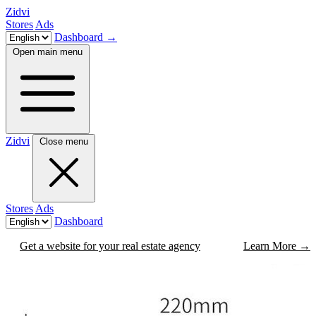
Zidvi
Stores
Ads
Dashboard
→
Open main menu
Zidvi
Close menu
Stores
Ads
Dashboard
Get a website for your real estate agency
Learn More
→