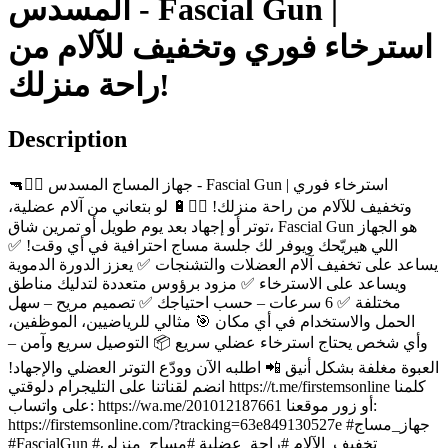
المسدس - Fascial Gun |
استرخاء فوري وتخفيف للآلام من
راحة منزلك!
Description
🔫💆‍♂️ جهاز المساج المسدس - Fascial Gun | استرخاء فوري
وتخفيف للآلام من راحة منزلك! 💆‍♀️🔋 لو بتعاني من آلام عضلية،
توتر أو إجهاد بعد يوم طويل أو تمرين شاق، Fascial Gun هو الجهاز
اللي هيريّحك ويوفر لك جلسة مساج احترافية في أي وقت! ✅
يساعد على تخفيف آلام العضلات والتشنجات ✅ يعزز الدورة الدموية
ويساعد على الاسترخاء ✅ مزود برؤوس متعددة لتدليك مناطق
مختلفة ✅ 6 سرعات – حسب احتياجك ✅ تصميم مريح – سهل
الحمل والاستخدام في أي مكان 🎯 مثالي للرياضيين، الموظفين،
وأي شخص يحتاج استرخاء عضلي سريع 📦 التوصيل سريع وآمن –
العبوة مغلفة بشكل أنيق 📲 اطلبه الآن وودّع التوتر العضلي والإجهاد!
انضم لقناتنا على التليجرام دلوقتي https://t.me/firstemsonline كلمنا
على واتساب: https://wa.me/201012187661 أو زور موقعنا:
https://firstemsonline.com/?tracking=63e849130527e #جهاز_مساج
#FascialGun #تخفيف_الآلام #راحة_عضلية #مساج_منزلي