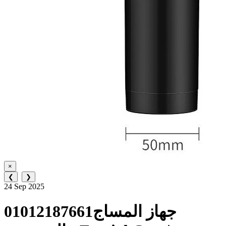
×
❮
❯
24 Sep 2025
01012187661جهاز المساج