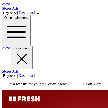
Zidvi
Stores
Ads
Dashboard
→
Open main menu
Zidvi
Close menu
Stores
Ads
Dashboard
Get a website for your real estate agency
Learn More
→