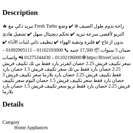
Description
🔥 تبريد ذكي مع Fresh Turbo راحة تدوم طول الصيف ❄️ ✔️ وضع
التربو لأقصى سرعة تبريد ✔️ تحكم ديچيتال سهل ✔️ تشغيل هادئ
بدون ازعاج ✔️ فلترة وتنقية الهواء ✔️ تنظيف ذاتي لثبات الأداء ✔️
ضمان 5 سنوات 📦 17,500 جنيه 📞 01102193000 – 01092905111 –
01102196000 – 01275344430 📲 واتساب 🌐 https://RiverCool.co
سعر تكييف فريش 2.25 حصان انفرتر بارد فقط بي تك تكييف فريش
2.25 حصان بارد فقط بي تك سعر تكييف فريش 1.5 حصان بارد
فقط تكييف فريش 2.25 حصان بارد بلازما سعر تكييف فريش 3
حصان بارد فقط سعر تكييف فريش 1.5 حصان اليوم سعر تكييف
فريش 2.25 حصان بارد فقط تربو سعر تكييف فريش 1.5 حصان بارد
بلازما
Details
Category
Home Appliances