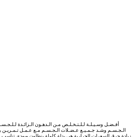
الـجـسـم وشـد جـمـيـع عـضـلات الـجـسـم مـع عـمـل تـمـريـن ريـ
زيادة حرق السعرات الحرارية هى بدلة كاملة بنطلون وبودي تناسب 