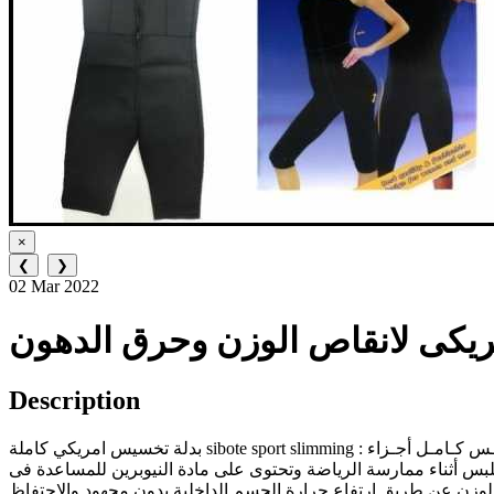
×
❮
❯
02 Mar 2022
مريكى لانقاص الوزن وحرق الدهون
Description
بدلة تخسيس امريكي كاملة sibote sport slimming : أفـضـل وسـيـلـة لـلـتـخـلـص مـن الـدهـون الـزائـدة لـلـجـسـم والـقـضـاء عـلـى الـرطـوبـة وتـنـشـيـط الـدورة الـدمـويـة وتـخـسـيـس كـامـل أجـزاء
تُلبس أثناء ممارسة الرياضة وتحتوى على مادة النيوبرين للمساعدة فى
لوزن عن طريق ارتفاع حرارة الجسم الداخلية بدون مجهود والاحتفاظ