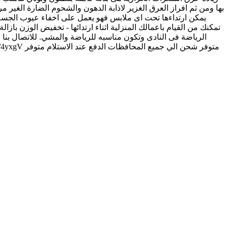
بها ومن ثم افراز العرق الغزير لاذابة الدهون والشحوم الضارة ال
يمكن ارتداءها تحت اى ملابس فهو يعمل على اخفاء عيوب الجسم 
تمكنك من القيام باعمالك المنزلية اثناء ارتدائها - تخفيض الوزن با