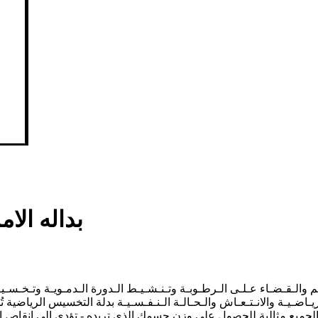
بداله الا
اضـيـة والانـتـعـاش والـحـالـة الـنـفـسـيـة بدلة التخسيس الرياضية 
الجميع مثالية للحصول على وزن جسمك الذى تريده - تؤدى الى انقاص ا