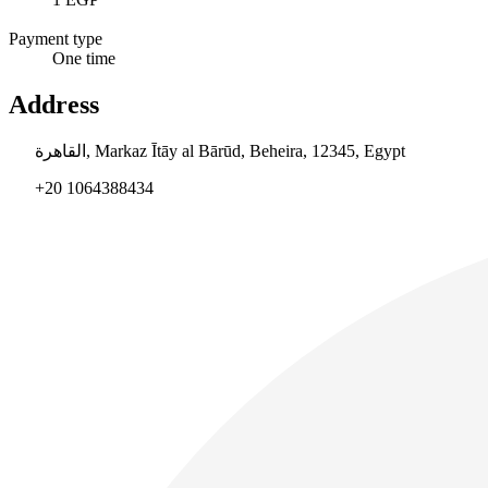
Payment type
One time
Address
القاهرة, Markaz Ītāy al Bārūd, Beheira, 12345, Egypt
+20 1064388434