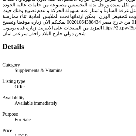
لجسم لكل سيدة ورجل بدله التخسيس مصنوعه من خامات عالية الجوده
 غرفة الساونا و تمتاز عنه بسهولة الحركة و عدم تضييع وقتك حيث
يت لتخفيض الوزن - يمكن ارتدائها تحت الملابس العادية اثناء ممارسة
الرياضة فى النادى وتكون مناسبه للرياضة والمشي. للاتصال بنا علي الارقام التالية من داخل مصر 01064388434 واتس اب 01064388434 من خارج مصر 00201064388434 يمكنكم الان زياره موقعنا وتصفح
المزيد من المنتجات على الانترنت زياره قناه يوتيوب https://2u.pw/f5piB زياره مرسيليا شوب https://2u.pw/emevI زياره موقعنا https://2u.pw/4yxgV متوفر شحن الي جميع المحافظات الدفع عند الاستلام متوفر
شحن دولي خارج البلاد راحة_ سرعه_ امان
Details
Category
Supplements & Vitamins
Listing type
Offer
Availability
Available immediately
Purpose
For Sale
Price
1 EGP