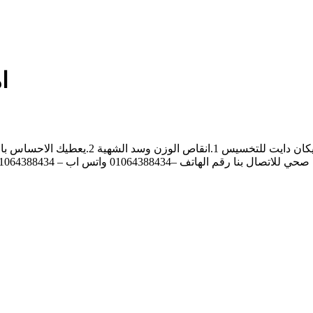
ا
 –01064388434 واتس اب – 01064388434 التوصيل جميع المحافظات راحة – سرعة – امان الدفع عند الاستلام