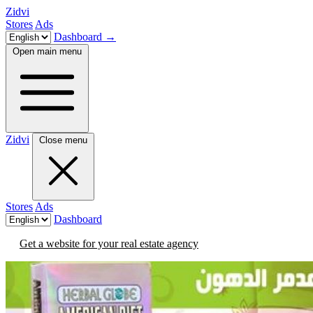
Zidvi
Stores
Ads
Dashboard
→
Open main menu
Zidvi
Close menu
Stores
Ads
Dashboard
Get a website for your real estate agency